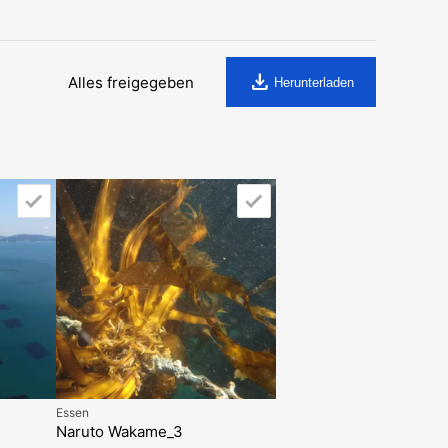
download
Alles freigegeben
Herunterladen
Essen
Naruto Wakame_3