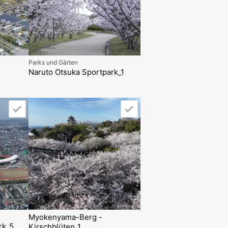
Parks und Gärten
Naruto Otsuka Sportpark_1
2
Myokenyama-Berg -
rk_5
Kirschblüten_1