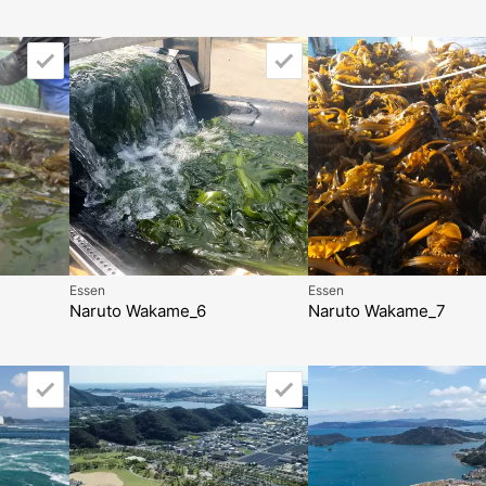
Essen
Essen
Naruto Wakame_6
Naruto Wakame_7