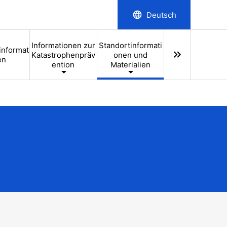
language
Deutsch
Informationen zur
Standortinformati
informat
keyboard_double_arrow_right
Katastrophenpräv
onen und
en
ention
Materialien