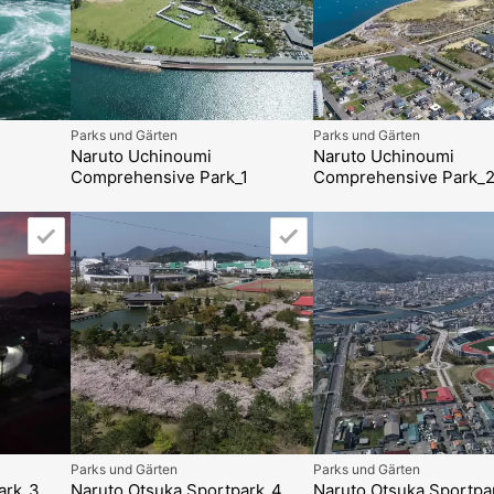
Parks und Gärten
Parks und Gärten
Naruto Uchinoumi
Naruto Uchinoumi
Comprehensive Park_1
Comprehensive Park_
Parks und Gärten
Parks und Gärten
ark_3
Naruto Otsuka Sportpark_4
Naruto Otsuka Sportpa