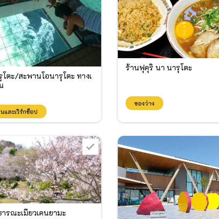
ร้านฟุคุริ นา นารุโตะ
ูโตะ/สะพานโอนารุโตะ ทางเ
วน
ของว่าง
ียนและเวิร์กช็อป
ารณะเมียวเคนยามะ