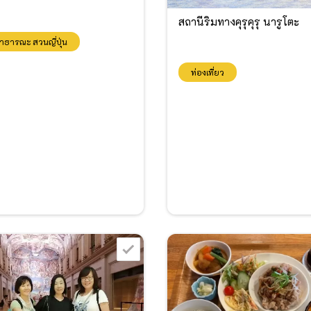
สถานีริมทางคุรุคุรุ นารูโตะ
ธารณะ สวนญี่ปุ่น
ท่องเที่ยว