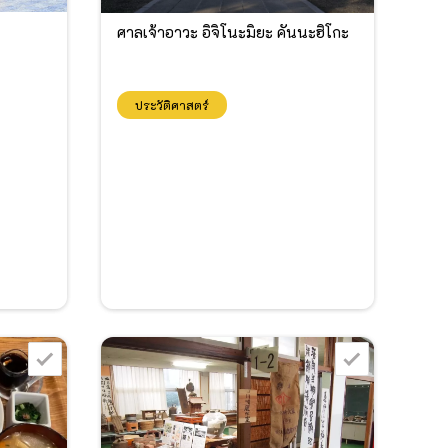
ศาลเจ้าอาวะ อิจิโนะมิยะ คันนะฮิโกะ
ประวัติศาสตร์