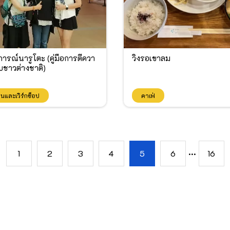
วิ่งรอเขาลม
รณ์นารูโตะ (คู่มือการตีควา
บชาวต่างชาติ)
คาเฟ่
ียนและเวิร์กช็อป
...
1
2
3
4
5
6
16