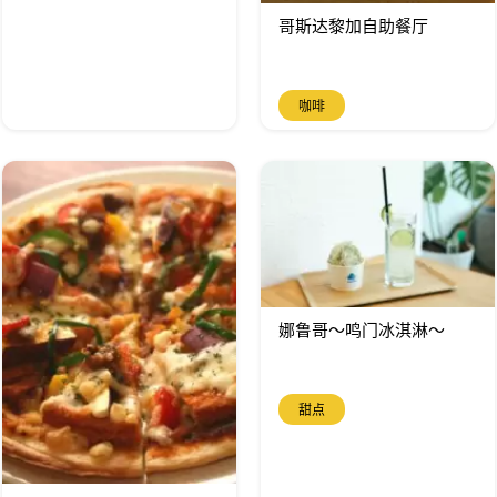
哥斯达黎加自助餐厅
咖啡
娜鲁哥～鸣门冰淇淋～
甜点