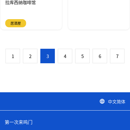
拉库西纳咖啡馆
居酒屋
1
2
3
4
5
6
7
中文简体
language
第一次来鸣门