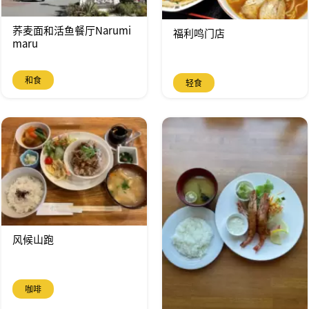
荞麦面和活鱼餐厅Narumi
福利鸣门店
maru
和食
轻食
风候山跑
咖啡