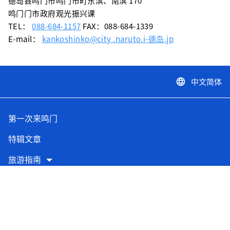
德岛县鸣门市鸣门市町东滨、南滨 170
鸣门门市政府观光振兴课
TEL：
088-684-1157
FAX：088-684-1339
E-mail：
kankoshinko@city .naruto.i-德岛.jp
中文简体
language
第一次来鸣门
特辑文章
旅游指南
交通指南
防灾信息
鸣门外景拍摄