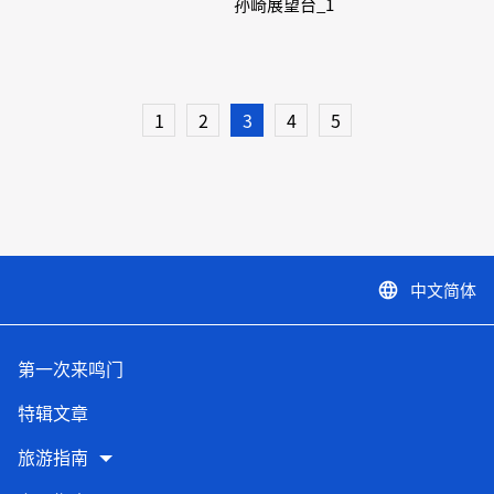
孙崎展望台_1
1
2
3
4
5
中文简体
language
第一次来鸣门
特辑文章
旅游指南