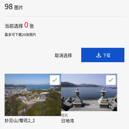
98
图片
0
当前选择
张
最多可下载20张图片
download
取消选择
下载
观光
妙见山/樱花2_2
日地湾