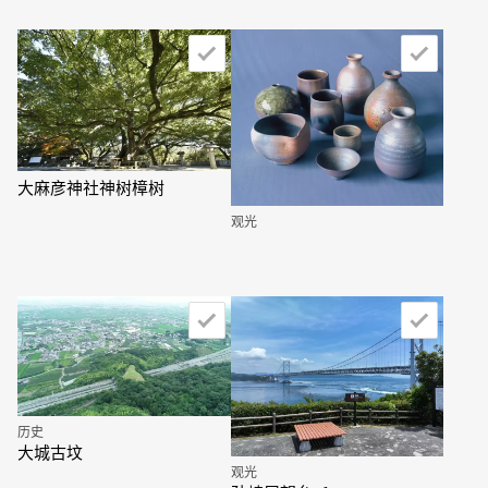
大麻彦神社神树樟树
观光
历史
大城古坟
观光