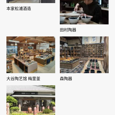
本家松浦酒造
田村陶器
大谷陶艺馆 梅里釜
森陶器