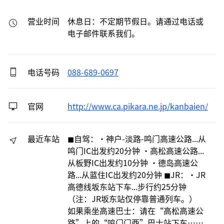
营业时间
休息日：不定期节假日。请通过电话或
电子邮件联系我们。
电话号码
088-689-0697
官网
http://www.ca.pikara.ne.jp/kanbaien/
最近车站
◼︎自驾：・神户-淡路-鸣门高速公路...从
鸣门IC出发约20分钟 ・高松高速公路...
从板野IC出发约10分钟 ・德岛高速公
路...从蓝住IC出发约20分钟 ◼︎JR：・JR
高德线坂东站下车...步行约25分钟
（注：JR坂东站仅停靠普通列车。）
如果乘坐高速巴士：请在“高松高速公
路”上的“鸣门门西”巴士站下车…​​…