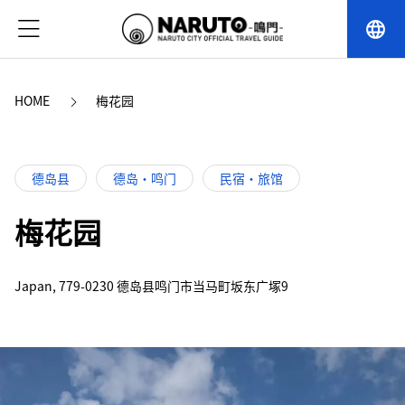
language
HOME
梅花园
德岛县
德岛・鸣门
民宿・旅馆
梅花园
Japan, 779-0230 德岛县鸣门市当马町坂东广塚9