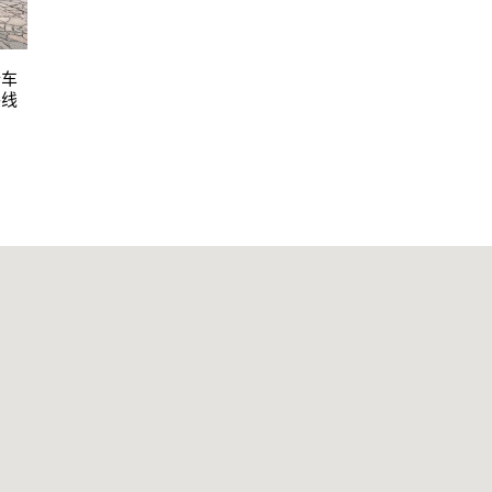
行车
路线