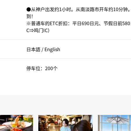
●从神户出发约1小时。从南淡路市开车约10分钟。
到！
※普通车的ETC折扣：平日690日元、节假日前58
C⇒鸣门IC）
日本語 / English
停车位：200个