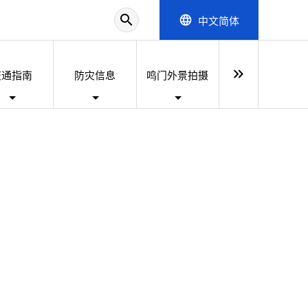
search
中文简体
language
keyboard_double_arrow_right
交通指南
防灾信息
鸣门外景拍摄