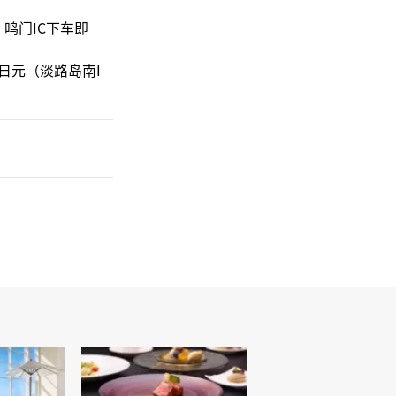
鸣门IC下车即
0日元（淡路岛南I