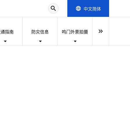
search
中文简体
language
keyboard_double_arrow_right
交通指南
防灾信息
鸣门外景拍摄