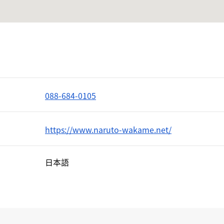
088-684-0105
https://www.naruto-wakame.net/
日本語