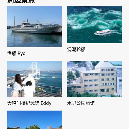
涡潮轮船
渔船 Ryo
大鸣门桥纪念馆 Eddy
水野公园旅馆