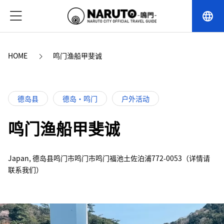
language
HOME
鸣门渔船甲斐诚
德岛县
德岛・鸣门
户外活动
鸣门渔船甲斐诚
Japan, 德岛县鸣门市鸣门市鸣门福池土佐泊浦772-0053（详情请
联系我们）