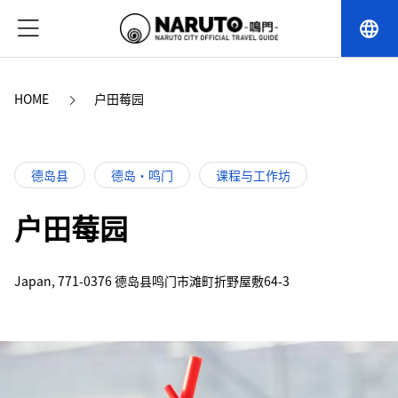
language
HOME
户田莓园
德岛县
德岛・鸣门
课程与工作坊
户田莓园
Japan, 771-0376 德岛县鸣门市滩町折野屋敷64-3