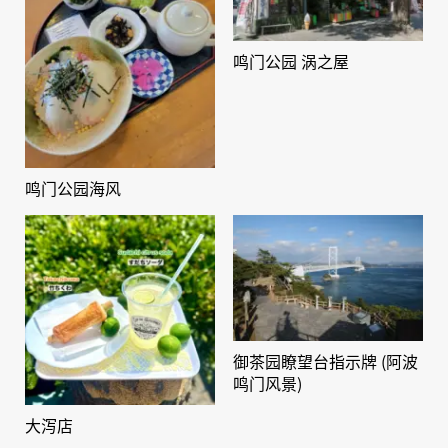
鸣门公园 涡之屋
鸣门公园海风
御茶园瞭望台指示牌 (阿波
鸣门风景)
大泻店