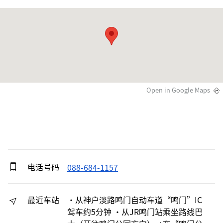
Open in Google Maps
电话号码
088-684-1157
最近车站
・从神户淡路鸣门自动车道“鸣门”IC
驾车约5分钟 ・从JR鸣门站乘坐路线巴