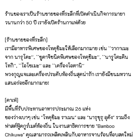
ร้านของเราเป็นร้านขายของที่ระลึกที่เปิดดำเนินกิจการมายา
วนานกว่า 50 ปี เรายังเปิดร้านกาแฟด้วย
[ร้านขายของที่ระลึก]
เรามีอาหารพิเศษของโทคุชิมะให้เลือกมากมาย เช่น ``วากาเมะ
จาก นารุโตะ'', ``ซูดาจิชนิดพิเศษของโทคุชิมะ'', ``นารูโตะคิน
โทกิ'', ``ไอโซเมะ'' และ ``เครื่องโอตานิ''
พวงกุญแจและเครื่องประดับท้องถิ่นสุดน่ารัก เรายังมีขนมหวาน
แสนอร่อยอีกมากมาย!
[คาเฟ่]
มีพื้นที่รับประทานอาหารประมาณ 26 แห่ง
ของว่างเบาๆ เช่น "โทคุชิมะ ราเมน" และ "นารุชุรุ อุด้ง" รวมถึง
ฟาสต์ฟู้ดกูร์เมต์ท้องถิ่น ในงานสาธิตการขาย "Bamboo
Chikuwa" คุณสามารถเพลิดเพลินกับอาหารจานร้อนที่อบสดใหม่