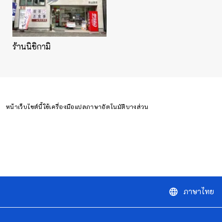
ร้านนิชิกามิ
หน้าเว็บไซต์นี้ใช้เครื่องมือแปลภาษาอัตโนมัติบางส่วน
ภาษาไทย
language