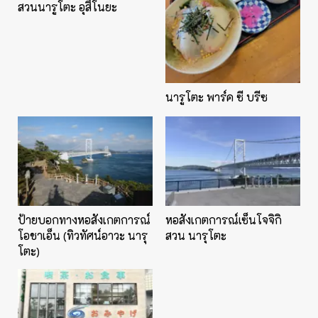
สวนนารูโตะ อุสึโนยะ
นารูโตะ พาร์ค ซี บรีซ
ป้ายบอกทางหอสังเกตการณ์
หอสังเกตการณ์เซ็นโจจิกิ
โอชาเอ็น (ทิวทัศน์อาวะ นารุ
สวน นารุโตะ
โตะ)