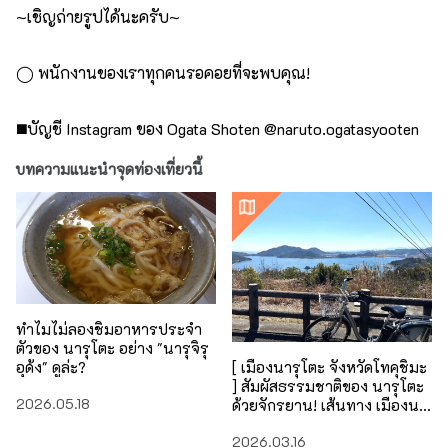
~เชิญถ่ายรูปได้นะครับ~
◯ พนักงานของเราทุกคนรอคอยที่จะพบคุณ!
◼️บัญชี Instagram ของ Ogata Shoten @naruto.ogatasyooten
บทความแนะนำจุดท่องเที่ยวนี้
ทำไมไม่ลองชิมอาหารประจำ
ตัวของ นารุโตะ อย่าง "นารุจิรุ
[ เมืองนารุโตะ จังหวัดโทคุชิมะ
อุด้ง" ดูล่ะ?
] สัมผัสธรรมชาติของ นารุโตะ
2026.05.18
ด้วยจักรยาน! เส้นทาง เมืองนา
รุโตะ: เส้นทางระยะกลาง
2026.03.16