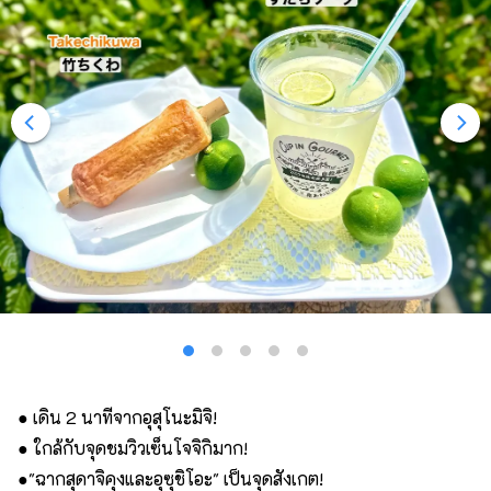
● เดิน 2 นาทีจากอุสุโนะมิจิ!
● ใกล้กับจุดชมวิวเซ็นโจจิกิมาก!
●"ฉากสุดาจิคุงและอุซุชิโอะ" เป็นจุดสังเกต!