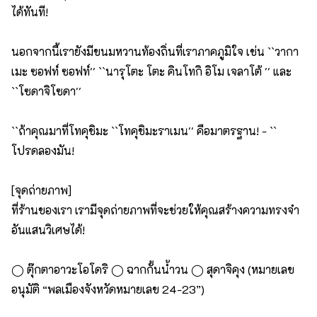
ได้ทันที!
นอกจากนี้เรายังมีขนมหวานท้องถิ่นที่เราภาคภูมิใจ เช่น ``วากา
เมะ ซอฟท์ ซอฟท์'' ``นารุโตะ โตะ คินโทกิ อิโม เจลาโต้ '' และ
``โซดาจิโซดา''
``ถ้าคุณมาที่โทคุชิมะ ``โทคุชิมะราเมน'' คือมาตรฐาน! - ``
โปรดลองมัน!
[จุดถ่ายภาพ]
ที่ร้านของเรา เรามีจุดถ่ายภาพที่จะช่วยให้คุณสร้างความทรงจำ
อันแสนวิเศษได้!
◯ ตุ๊กตาอาวะโอโดริ ◯ ฉากกั้นน้ำวน ◯ สุดาจิคุง (หมายเลข
อนุมัติ “พลเมืองจังหวัดหมายเลข 24-23”)