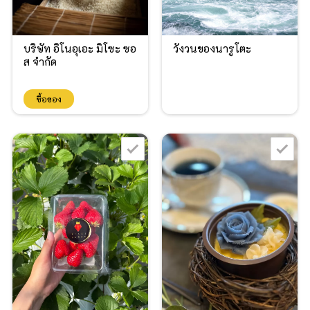
บริษัท อิโนอุเอะ มิโซะ ซอ
วังวนของนารูโตะ
ส จำกัด
ซื้อของ