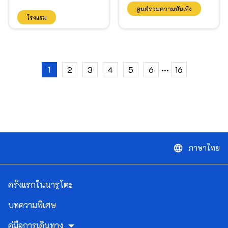
ศูนย์รวมความบันเทิง
โรงแรม
...
1
2
3
4
5
6
16
ภาษาไทย
language
ครั้งแรกในนารูโตะ
บทความพิเศษ
คู่มือการเดินทาง