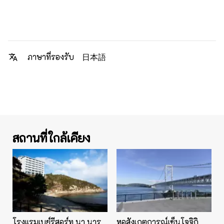
日本語
ภาษาที่รองรับ
สถานที่ใกล้เคียง
โรงแรมเบย์รีสอร์ท นา นารุ
หอสังเกตการณ์เซ็นโจจิกิ