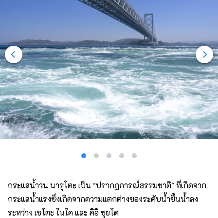
กระแสน้ำวน นารุโตะ เป็น "ปรากฏการณ์ธรรมชาติ" ที่เกิดจาก
กระแสน้ำแรงซึ่งเกิดจากความแตกต่างของระดับน้ำขึ้นน้ำลง
ระหว่าง เซโตะ ไนไค และ คิอิ ซุยโด