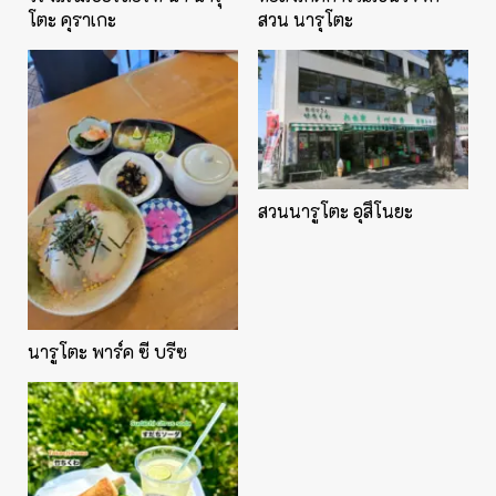
โตะ คุราเกะ
สวน นารุโตะ
สวนนารูโตะ อุสึโนยะ
นารูโตะ พาร์ค ซี บรีซ