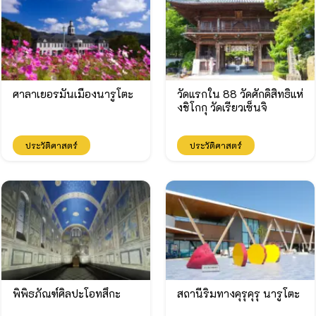
ศาลาเยอรมันเมืองนารูโตะ
วัดแรกใน 88 วัดศักดิ์สิทธิ์แห่
งชิโกกุ วัดเรียวเซ็นจิ
ประวัติศาสตร์
ประวัติศาสตร์
พิพิธภัณฑ์ศิลปะโอทสึกะ
สถานีริมทางคุรุคุรุ นารูโตะ