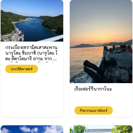
กระเบื้องเซรามิคเสาสะพาน
นารุโตะ ชิมบาชิ (นารุโตะ โ
ตะ คิตาโดมาริ อาวะ จาก 6
8 ทัศนียภาพของจังหวัดต่าง
ประวัติศาสตร์
ๆ)
เรือเฟอร์รี่นากาโนะ
กิจกรรมเอาท์ดอร์