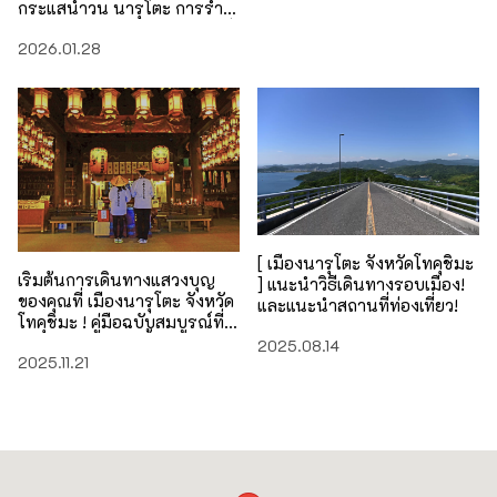
กระแสน้ำวน นารุโตะ การรำ
อะวะ โอโดริ และประสบการณ์
2026.01.28
การแสวงบุญ
[ เมืองนารุโตะ จังหวัดโทคุชิมะ
เริ่มต้นการเดินทางแสวงบุญ
] แนะนำวิธีเดินทางรอบเมือง!
ของคุณที่ เมืองนารุโตะ จังหวัด
และแนะนำสถานที่ท่องเที่ยว!
โทคุชิมะ ! คู่มือฉบับสมบูรณ์ที่
รวบรวมทุกอย่าง ตั้งแต่วิธีการ
2025.08.14
2025.11.21
เพลิดเพลินกับการแสวงบุญไป
จนถึงสิ่งที่ควรระวัง