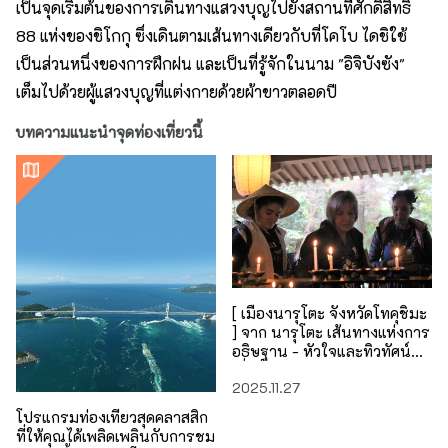
เป็นจุดเริ่มต้นของการเดินทางแสวงบุญไปยังสถานที่ศักดิ์สิทธิ์
88 แห่งของชิโกกุ ซึ่งเดินตามเส้นทางเดียวกับที่โคโบ ไดชิใช้
เป็นส่วนหนึ่งของการฝึกฝน และเป็นที่รู้จักในนาม "อิจิบังซัง"
เต็มไปด้วยผู้แสวงบุญที่แต่งกายด้วยผ้าขาวตลอดปี
บทความแนะนำจุดท่องเที่ยวนี้
[ เมืองนารุโตะ จังหวัดโทคุชิมะ
] จาก นารุโตะ เส้นทางแห่งการ
อธิษฐาน - หัวใจและทิวทัศน์ที่
เชื่อมโยงกันด้วยการแสวงบุญ
2025.11.27
ชิโกกุ -
โปรแกรมท่องเที่ยวสุดคลาสสิก
ที่ให้คุณได้เพลิดเพลินกับการชม