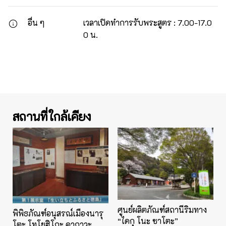
อื่น ๆ
เวลาเปิดทำการรับพระสูตร : 7.00-17.0
0 น.
สถานที่ใกล้เคียง
ศูนย์ผลิตภัณฑ์สถานีริมทาง
พิพิธภัณฑ์อนุสรณ์เมืองนารุ
“ไดกุ โนะ ซาโตะ”
โตะ โทโยฮิโกะ คากาวะ