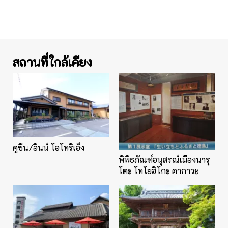
สถานที่ใกล้เคียง
คูซีน/อินน์ โอโทริเอ็ง
พิพิธภัณฑ์อนุสรณ์เมืองนารุ
โตะ โทโยฮิโกะ คากาวะ