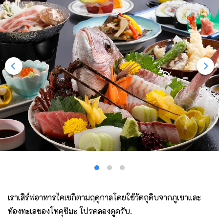
เราเสิร์ฟอาหารไคเซกิตามฤดูกาลโดยใช้วัตถุดิบจากภูเขาและ
ท้องทะเลของโทคุชิมะ โปรดลองดูครับ.