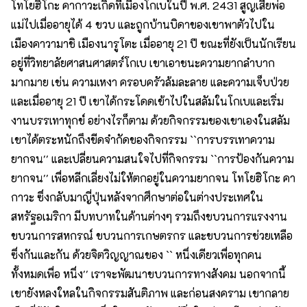
โทโยฮิโกะ คากาวะเกิดที่เมืองโกเบในปี พ.ศ. 2431 สูญเสียพ่อ
แม่ไปเมื่ออายุได้ 4 ขวบ และถูกบ้านบิดาของเขาพาตัวไปใน
เมืองคาวามาชิ เมืองนารูโตะ เมื่ออายุ 21 ปี ขณะที่ยังเป็นนักเรียน
อยู่ที่วิทยาลัยศาสนศาสตร์โกเบ เขาเอาชนะความยากลำบาก
มากมาย เช่น ความเหงา ครอบครัวล้มละลาย และความเจ็บป่วย
และเมื่ออายุ 21 ปี เขาได้กระโดดเข้าไปในสลัมในโกเบและเริ่ม
งานบรรเทาทุกข์ อย่างไรก็ตาม ด้วยกิจกรรมของเขาเองในสลัม
เขาได้ตระหนักถึงขีดจำกัดของกิจกรรม ``การบรรเทาความ
ยากจน'' และเปลี่ยนความสนใจไปที่กิจกรรม ``การป้องกันความ
ยากจน'' เพื่อหลีกเลี่ยงไม่ให้ตกอยู่ในความยากจน โทโยฮิโกะ คา
กาวะ ซึ่งกลับมาญี่ปุ่นหลังจากศึกษาต่อในต่างประเทศใน
สหรัฐอเมริกา มีบทบาทในด้านต่างๆ รวมถึงขบวนการแรงงาน
ขบวนการสหกรณ์ ขบวนการเกษตรกร และขบวนการช่วยเหลือ
ซึ่งกันและกัน ด้วยจิตวิญญาณของ `` หนึ่งเดียวเพื่อทุกคน
ทั้งหมดเพื่อ หนึ่ง'' เราจะพัฒนาขบวนการทางสังคม นอกจากนี้
เขายังหลงใหลในกิจกรรมสันติภาพ และก่อนสงคราม เขากลาย