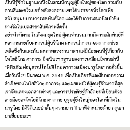
เป็นที่รู้จักในฐานะหนึ่งในสามนักบุญผู้ยิ่งใหญ่ของโลก ร่วมกับ
คานธีและชไวเซอร์ หลังสงคราม เขาได้บรรยายทั่วโลกเพื่อ
สนับสนุนขบวนการสหพันธ์โลก และได้รับการเสนอชื่อเข้าชิง
รางวัลโนเบลสาขาสันติภาพสี่ครั้ง
อย่างไรก็ตาม ในสังคมยุคใหม่ ผู้คนจำนวนมากมีความสัมพันธ์ที่
หลากหลายกับสหกรณ์ผู้บริโภค สหกรณ์การเกษตร การช่วย
เหลือซึ่งกันและกัน สหภาพแรงงาน ฯลฯ แต่มีน้อยคนที่รู้เกี่ยวกับ
โทโยฮิโกะ คากาวะ ซึ่งเป็นรากฐานของการเคลื่อนไหวเหล่านี้
"พิพิธภัณฑ์อนุสรณ์โทโยฮิโกะ คากาวะเมืองนารูโตะ" ก่อตั้งขึ้น
เมื่อวันที่ 21 มีนาคม พ.ศ. 2545 เพื่อเป็นเกียรติและสืบทอดความ
สำเร็จของโทโยฮิโกะ คากาวะ และเผยแพร่ให้ผู้คนรู้จักมากที่สุด
เราจัดแสดงเอกสารต่างๆ และการประดิษฐ์ตัวอักษรที่เขียนด้วย
ลายมือของโทโยฮิโกะ คากาวะ บุรุษผู้ยิ่งใหญ่ของโลกที่เกิดใน
นารูโตะ มีดีวีดีแนะนำสั้นๆ ความยาว 11 นาทีจำหน่ายด้วย กรุณา
มาเยี่ยมชมเรา