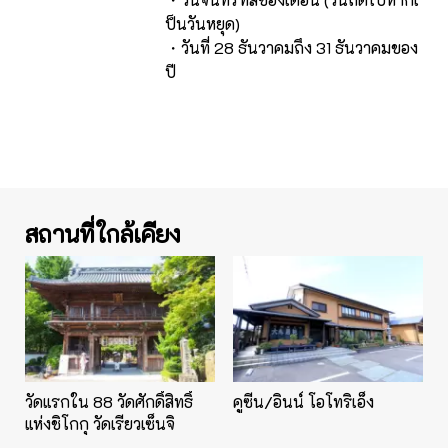
ป็นวันหยุด)
・วันที่ 28 ธันวาคมถึง 31 ธันวาคมของ
ปี
สถานที่ใกล้เคียง
วัดแรกใน 88 วัดศักดิ์สิทธิ์
คูซีน/อินน์ โอโทริเอ็ง
แห่งชิโกกุ วัดเรียวเซ็นจิ