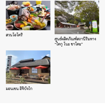
สวนโอโตริ
ศูนย์ผลิตภัณฑ์สถานีริมทาง
“ไดกุ โนะ ซาโตะ”
มอนเซน อิจิบังไก