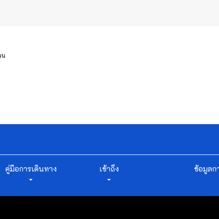
่วน
คู่มือการเดินทาง
เข้าถึง
ข้อมูลก
arrow_drop_down
arrow_drop_down