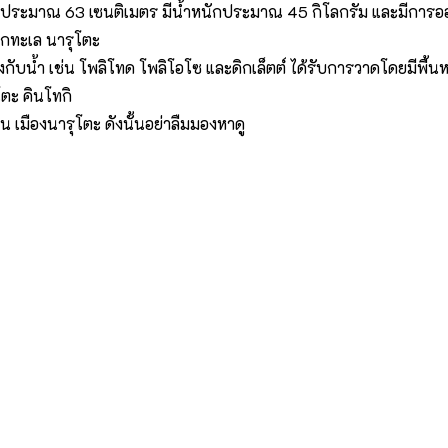
างประมาณ 63 เซนติเมตร มีน้ำหนักประมาณ 45 กิโลกรัม และมีการออกแ
กทะเล นารุโตะ
งกับน้ำ เช่น โพลิโทด โพลิโอโซ และดิกเล็ตต์ ได้รับการวาดโดยมีพื้นหล
ตะ คินโทกิ
ใน เมืองนารุโตะ ดังนั้นอย่าลืมมองหาดู