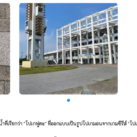
ำที่เรียกว่า "โปเกฟูตะ" ที่ออกแบบเป็นรูปโปเกมอนจากเกมซีรีส์ "โ