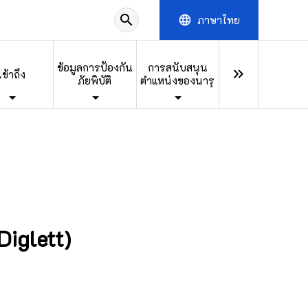
search
ภาษาไทย
language
ข้อมูลการป้องกัน
การสนับสนุน
keyboard_double_arrow_right
เข้าถึง
ภัยพิบัติ
ตำแหน่งของนารุ
Diglett)