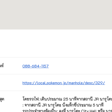
ท์
088-684-1157
https://local.pokemon.jp/manhole/desc/329/
สุด
โดยรถไฟ: เดินประมาณ 25 นาทีจากสถานี JR นารุโต
: จากสถานี JR นารุโตะ นั่งแท็กซี่ประมาณ 5 นาที
รถประจำทางท้องถิ่น: ลงที่ นารุโตะ City Hall หรือ นาร