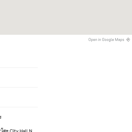
Open in Google Maps
ะ
ุโตะ City Hall N