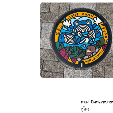
พบฝาปิดท่อระบายน้
รุโตะ!