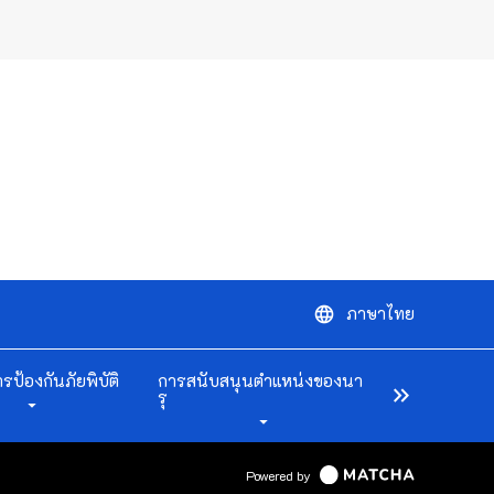
ภาษาไทย
language
ารป้องกันภัยพิบัติ
การสนับสนุนตำแหน่งของนา
keyboard_double_arrow_right
รุ
arrow_drop_down
arrow_drop_down
Powered by