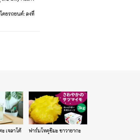
โดยรถยนต์: ลงที่
ตะ เจลาโต้
ฟาร์มโทคุชิมะ ซาวายากะ