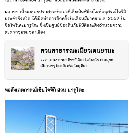
นอกจากนี้ หอคอยปราสาทจำลองที่เดิมเป็นพิพิธภัณฑ์อนุสรณ์โทริอิ
ประจำจังหวัด ได้เปิดทำการอีกครั้งในเดือนมีนาคม พ.ศ. 2559 ใน
ชื่อโทริเดะนารูโตะ ซึ่งเป็นศูนย์ป้องกันภัยพิบัติและสิ่งอำนวยความ
สะดวกชุมชนของเมือง
สวนสาธารณะเมียวเคนยามะ
772-0016 ฮายาชิซากิ คิตะโดโนะโจ เขตมุยะ
เมืองนารุโตะ จังหวัดโทคุชิมะ
หอสังเกตการณ์เซ็นโจจิกิ สวน นารุโตะ