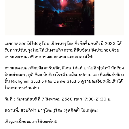
เทศกาลดอกไม้ไฟฤดูร้อน เมืองนารุโตะ ซึ่งจัดขึ้นจนถึงปี 2023 ได้
รับการปรับปรุงใหม่ให้เป็นงานกิจกรรมที่ซับซ้อน ซึ่งประกอบด้วย
การแสดงบนเวที เทศกาลและตลาด และดอกไม้ไฟ!
การแสดงบนเวทีจะมีแขกรับเชิญพิเศษ ได้แก่ ยาโยอิ ฟุกุโทมิ นักร้อง
นักแต่งเพลง, ยูกิ ชิมะ นักร้องโรงเรียนมัธยมปลาย และทีมเต้นรำท้อง
ถิ่น Richgram Studio และ Danke Studio ดูรายละเอียดเพิ่มเติมได้
ในบทความด้านล่าง
วันที่ : วันพฤหัสบดีที่ 7 สิงหาคม 2568 เวลา 17:30-21:30 น.
สถานที่: สวนกีฬา นารุโตะ รูโตะ (จุดติดตั้งโปเกฟูตะ)
เชิญมาเยี่ยมชมเราได้นะครับ!!