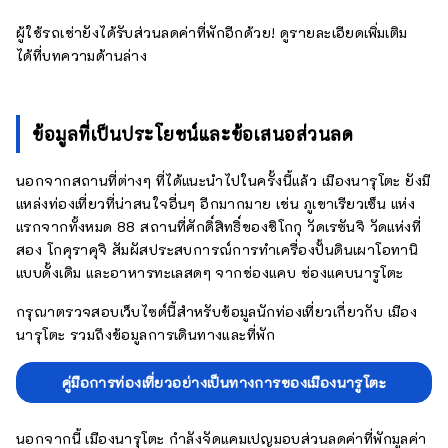
ผู้ใช้รถเช่ายังได้รับส่วนลดค่าที่พักอีกด้วย! ดูรายละเอียดเพิ่มเติม
ได้ที่บทความด้านล่าง
ข้อมูลที่เป็นประโยชน์และข้อเสนอส่วนลด
นอกจากสถานที่ต่างๆ ที่ได้แนะนำไปในครั้งนี้แล้ว เมืองนารุโตะ ยังมี
แหล่งท่องเที่ยวที่น่าสนใจอื่นๆ อีกมากมาย เช่น ภูเขาเรียวเซ็น แห่ง
แรกจากทั้งหมด 88 สถานที่ศักดิ์สิทธิ์ของชิโกกุ วัดเรซันจิ วัดแห่งที่
สอง โกคุราคุจิ สัมผัสประสบการณ์การทำเครื่องปั้นดินเผาโอทานิ
แบบดั้งเดิม และอาหารทะเลสดๆ จากช่องแคบ ช่องแคบนารูโตะ
กรุณาตรวจสอบเว็บไซต์นี้สำหรับข้อมูลนักท่องเที่ยวเกี่ยวกับ เมือง
นารุโตะ รวมถึงข้อมูลการเดินทางและที่พัก
คู่มือการท่องเที่ยวอย่างเป็นทางการของเมืองนารูโตะ
นอกจากนี้ เมืองนารุโตะ กำลังจัดแคมเปญมอบส่วนลดค่าที่พักมูลค่า