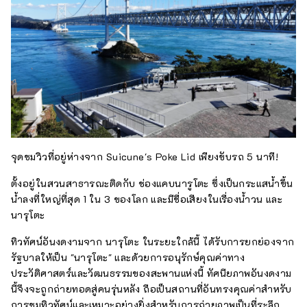
จุดชมวิวที่อยู่ห่างจาก Suicune's Poke Lid เพียงขับรถ 5 นาที!
ตั้งอยู่ในสวนสาธารณะติดกับ ช่องแคบนารูโตะ ซึ่งเป็นกระแสน้ำขึ้น
น้ำลงที่ใหญ่ที่สุด 1 ใน 3 ของโลก และมีชื่อเสียงในเรื่องน้ำวน และ
นารุโตะ
ทิวทัศน์อันงดงามจาก นารุโตะ ในระยะใกล้นี้ ได้รับการยกย่องจาก
รัฐบาลให้เป็น "นารุโตะ" และด้วยการอนุรักษ์คุณค่าทาง
ประวัติศาสตร์และวัฒนธรรมของสะพานแห่งนี้ ทัศนียภาพอันงดงาม
นี้จึงจะถูกถ่ายทอดสู่คนรุ่นหลัง ถือเป็นสถานที่อันทรงคุณค่าสำหรับ
การชมทิวทัศน์และเหมาะอย่างยิ่งสำหรับการถ่ายภาพเป็นที่ระลึก