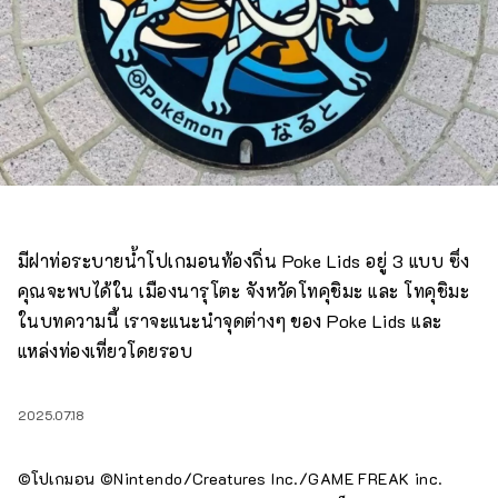
มีฝาท่อระบายน้ำโปเกมอนท้องถิ่น Poke Lids อยู่ 3 แบบ ซึ่ง
คุณจะพบได้ใน เมืองนารุโตะ จังหวัดโทคุชิมะ และ โทคุชิมะ
ในบทความนี้ เราจะแนะนำจุดต่างๆ ของ Poke Lids และ
แหล่งท่องเที่ยวโดยรอบ
2025.07.18
©โปเกมอน ©Nintendo/Creatures Inc./GAME FREAK inc.