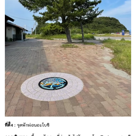
ที่ตั้ง
: จุดพักผ่อนอะโบชิ