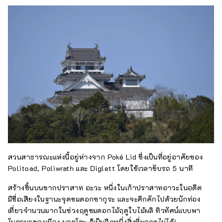
สวนสาธารณะแห่งนี้อยู่ห่างจาก Poké Lid ซึ่งเป็นที่อยู่อาศัยของ
Politoad, Poliwrath และ Diglett โดยใช้เวลาขับรถ 5 นาที
สร้างขึ้นบนซากปราสาท อะวะ หนึ่งในเก้าปราสาทอาวะในอดีต
มีชื่อเสียงในฐานะจุดชมดอกซากุระ และจะคึกคักไปด้วยนักท่อง
เที่ยวจำนวนมากในช่วงฤดูชมดอกไม้ฤดูใบไม้ผลิ ทิวทัศน์แบบพา
โนรามาของเมือง นารุโตะ ก็เป็นอีกหนึ่งสิ่งที่พลาดไม่ได้!