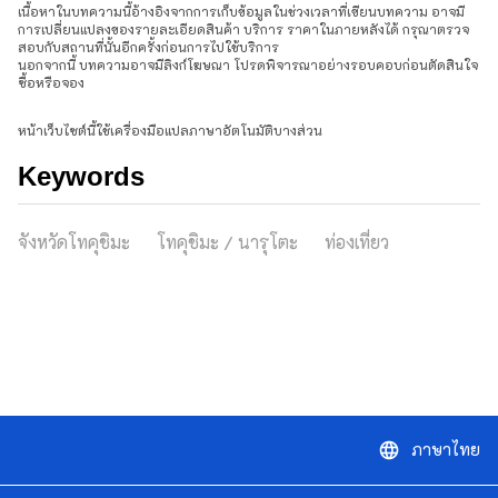
เนื้อหาในบทความนี้อ้างอิงจากการเก็บข้อมูลในช่วงเวลาที่เขียนบทความ อาจมี
การเปลี่ยนแปลงของรายละเอียดสินค้า บริการ ราคาในภายหลังได้ กรุณาตรวจ
สอบกับสถานที่นั้นอีกครั้งก่อนการไปใช้บริการ
นอกจากนี้ บทความอาจมีลิงก์โฆษณา โปรดพิจารณาอย่างรอบคอบก่อนตัดสินใจ
ซื้อหรือจอง
หน้าเว็บไซต์นี้ใช้เครื่องมือแปลภาษาอัตโนมัติบางส่วน
Keywords
จังหวัดโทคุชิมะ
โทคุชิมะ / นารุโตะ
ท่องเที่ยว
ภาษาไทย
language