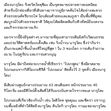
เมืองนารุโตะ จังหวัดโทคุชิมะ เป็นจุดหมายปลายทางยอดนิยม
สำหรับนักท่องเที่ยวที่เดินทางมาจากภูมิภาคคันไซได้อย่างสะดวก
ด้วยรถยนต์หรือรถไฟ โอบล้อมด้วยทะเลและภูเขา เป็นพื้นที่ที่อุดม
สมบูรณ์ไปด้วยธรรมชาติ ให้คุณได้เพลิดเพลินกับทิวทัศน์อันงดงาม
และกิจกรรมกลางแจ้ง
นอกจากนี้ยังมีจุดต่างๆ มากมายที่คุณสามารถสัมผัสกับวัฒนธรรม
และประวัติศาสตร์แบบดั้งเดิม เช่น วังน้ำวน นารุโตะ ซึ่งว่ากันว่า
เป็นกระแสน้ำขึ้นน้ำลงที่ใหญ่ที่สุด 1 ใน 3 ของโลก การเต้นรำอาวะ
อะวะ ในฤดูร้อน และการแสวงบุญ
นารุโตะ มีฝาปิดท่อระบายน้ำที่เรียกว่า "โปเกฟูตะ" ซึ่งมีลวดลาย
โปเกมอนจากวิดีโอเกมซีรีส์ "โปเกมอน" ติดตั้งไว้ 3 จุดทั่ว เมืองนารุ
โตะ!
มีเส้นผ่านศูนย์กลางประมาณ 63 เซนติเมตร หนักประมาณ 45
กิโลกรัม และมีดีไซน์ดั้งเดิมที่ได้รับแรงบันดาลใจจากทะเล นารุโตะ
โปเกมอนที่เกี่ยวข้องกับน้ำ เช่น โพลิโทด ซุยคุเนะ และซีดรา ปรากฏ
บนพื้นหลังที่ทำให้คิดถึงนารูโตะ คินโทกิ นารุโตะ กาเมะของนารูโตะ