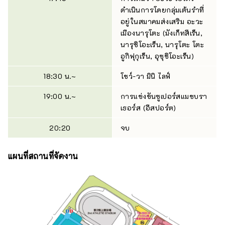
ดำเนินการโดยกลุ่มเต้นรำที่
อยู่ในสมาคมส่งเสริม อะวะ
เมืองนารุโตะ (มังเก็ทสึเร็น,
นารุชิโอะเร็น, นารุโตะ โตะ
อูกิฟุกุเร็น, อุซุชิโอะเร็น)
18:30 น.~
โชว์-วา มินิ ไลฟ์
19:00 น.~
การแข่งขันซูเปอร์สแมชบรา
เธอร์ส (อีสปอร์ต)
20:20
จบ
แผนที่สถานที่จัดงาน