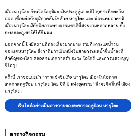
เมืองนารุโตะ จังหวัดโทคุชิมะ เป็นประตูสู่เกาะชิโกกุทางทิศตะวัน
ออก เชื่อมต่อกับภูมิภาคคันไซด้วย นารุโตะ และ ช่องแคบอาคาชิ
เมืองนารุโตะ มีทัศนียภาพทางธรรมชาติที่สวยงามหลากหลาย ทั้ง
ทะเลและภูเขาให้ได้ชื่นชม
นอกจากนี้ ยังมีสถานที่ท่องเที่ยวมากมาย รวมถึงกระแสน้ำวน
ช่องแคบนารูโตะ ซึ่งว่ากันว่าเป็นหนึ่งในสามกระแสน้ำขึ้นน้ำลงที่
สำคัญของโลก ตลอดจนเทศกาลรำ อะวะ โอโดริ และการแสวงบุญ
ชิโกกุ!
ครั้งนี้ เราขอแนะนำ "การแข่งขันเรือ นารุโตะ เนื่องในโอกาส
เทศกาลฤดูร้อน นารุโตะ โตะ ปีที่ 8 แห่งยุคเรวะ" ซึ่งจะจัดขึ้นที่ เมือง
นารุโตะ !
เว็บไซต์อย่างเป็นทางการของเทศกาลฤดูร้อน นารุโตะ
ตารางกิจกรรม