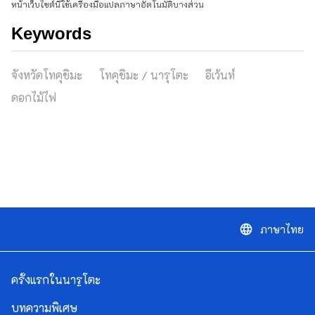
หน้าเว็บไซต์นี้ใช้เครื่องมือแปลภาษาอัตโนมัติบางส่วน
Keywords
จังหวัดโทคุชิมะ
โทคุชิมะ / นารุโตะ
อีเว้นท์
ดอกไม้ไฟ
ภาษาไทย
language
ครั้งแรกในนารูโตะ
บทความพิเศษ