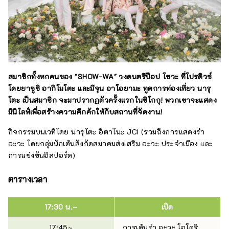
สมาชิกทั้งหกคนของ "SHOW-WA" วงดนตรีป๊อป โชวะ ที่โปรดิวซ์
โดยยาซูชิ อากิโมโตะ และมีจุน อาโอยามะ ทูตการท่องเที่ยว นารุ
โตะ เป็นสมาชิก จะมาปรากฏตัวครั้งแรกในชิโกกุ! พวกเขาจะแสดง
มินิไลฟ์เพื่อสร้างความคึกคักให้กับสถานที่จัดงาน!
กิจกรรมบนเวทีโดย นารุโตะ อิตาโนะ JCI (รวมถึงการแสดงรำ
อะวะ โดยกลุ่มนักเต้นสังกัดสมาคมส่งเสริม อะวะ ประจำเมือง และ
การแข่งขันอีสปอร์ต)
ตารางเวลา
17:30 น.~
เปิด
17:45~
การเต้นรำ อะวะ โอโดริ