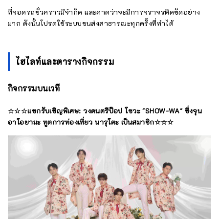
ที่จอดรถชั่วคราวมีจำกัด และคาดว่าจะมีการจราจรติดขัดอย่าง
มาก ดังนั้นโปรดใช้ระบบขนส่งสาธารณะทุกครั้งที่ทำได้
ไฮไลท์และตารางกิจกรรม
กิจกรรมบนเวที
☆☆☆แขกรับเชิญพิเศษ: วงดนตรีป๊อป โชวะ "SHOW-WA" ซึ่งจุน
อาโอยามะ ทูตการท่องเที่ยว นารุโตะ เป็นสมาชิก☆☆☆