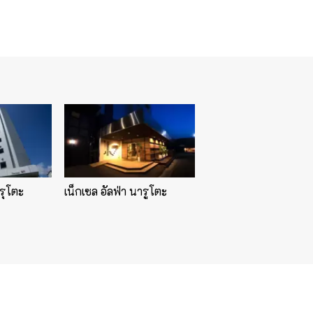
รุโตะ
เน็กเซล อัลฟ่า นารูโตะ