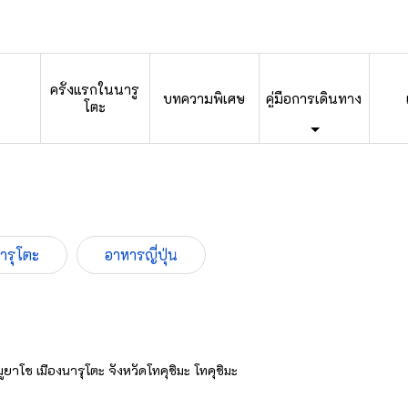
ครั้งแรกในนารู
บทความพิเศษ
คู่มือการเดินทาง
โตะ
นารุโตะ
อาหารญี่ปุ่น
าโช เมืองนารุโตะ จังหวัดโทคุชิมะ โทคุชิมะ