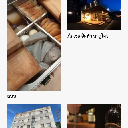
เน็กเซล อัลฟ่า นารูโตะ
ถนน