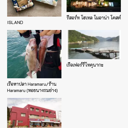
รีสอร์ท โฮเทล โมอาน่า โคสต์
ISLAND
เรือเฟอร์รี่โทคุนากะ
เรือหาปลา Haramaru/ร้าน
Haramaru (หอยนางรมย่าง)