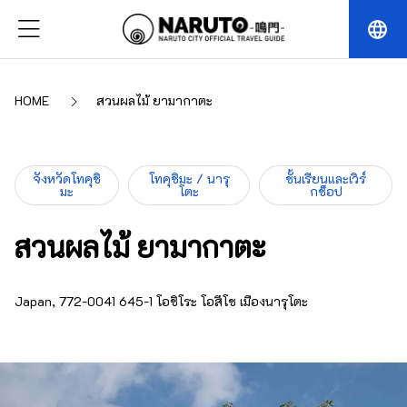
language
HOME
สวนผลไม้ ยามากาตะ
จังหวัดโทคุชิ
โทคุชิมะ / นารุ
ชั้นเรียนและเวิร์
มะ
โตะ
กช็อป
สวนผลไม้ ยามากาตะ
Japan, 772-0041 645-1 โอชิโระ โอสึโช เมืองนารุโตะ