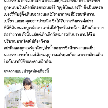
นอกจากนี้ สารสกัดปลาโอแห้งและปุ๋ยแคลเซียมกรดอินทรีย์ยัง
ถูกพ่นบนใบเพื่อผลิตสตรอเบอร์รี่ "อุซุชิโอะเบอร์รี่" ซึ่งเป็นสตรอ
เบอร์รี่พันธุ์ดั้งเดิมของสวนผลไม้ยามากาตะที่มีรสชาติหวาน
เปรี้ยว และสมดุลอย่างประณีต ซึ่งได้รับการรังสรรค์อย่าง
พิถีพิถันจนสมบูรณ์แบบ เราไม่ใช้ปุ๋ยหรือสารใดๆ ที่เป็นอันตราย
ต่อร่างกาย ดังนั้นแม้แต่เด็กเล็กก็สามารถรับประทานได้ใน
ปริมาณมากโดยไม่ต้องกังวล
อย่าลืมลองลูกแพร์ลูกใหญ่ฉ่ำน้ำของเราซึ่งมีรสหวานสดชื่น
นอกจากการเก็บผลไม้ตามฤดูกาลแล้วคุณยังสามารถเพลิดเพลิน
ไปกับบาร์บีคิวและคาเฟ่อีกด้วย
บทความแนะนำจุดท่องเที่ยวนี้