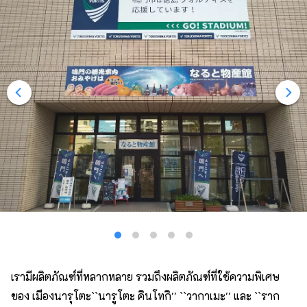
เรามีผลิตภัณฑ์ที่หลากหลาย รวมถึงผลิตภัณฑ์ที่ใช้ความพิเศษ
ของ เมืองนารุโตะ``นารูโตะ คินโทกิ'' ``วากาเมะ'' และ ``ราก