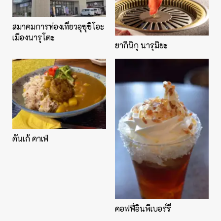
สมาคมการท่องเที่ยวอุซุชิโอะ
เมืองนารุโตะ
ยากินิกุ นารุมิยะ
ดันเก้ คาเฟ่
คอฟฟี่อินพีเบอร์รี่