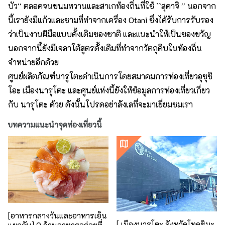
บัว'' ตลอดจนขนมหวานและสาเกท้องถิ่นที่ใช้ ``สุดาจิ '' นอกจาก
นี้เรายังมีแก้วและชามที่ทำจากเครื่อง Otani ซึ่งได้รับการรับรอง
ว่าเป็นงานฝีมือแบบดั้งเดิมของชาติ และแนะนำให้เป็นของขวัญ
นอกจากนี้ยังมีเจลาโต้สูตรดั้งเดิมที่ทำจากวัตถุดิบในท้องถิ่น
จำหน่ายอีกด้วย
ศูนย์ผลิตภัณฑ์นารูโตะดำเนินการโดยสมาคมการท่องเที่ยวอุซุชิ
โอะ เมืองนารุโตะ และศูนย์แห่งนี้ยังให้ข้อมูลการท่องเที่ยวเกี่ยว
กับ นารุโตะ ด้วย ดังนั้นโปรดอย่าลังเลที่จะมาเยี่ยมชมเรา
บทความแนะนำจุดท่องเที่ยวนี้
[อาหารกลางวันและอาหารเย็น
[ เมืองนารุโตะ จังหวัดโทคุชิมะ