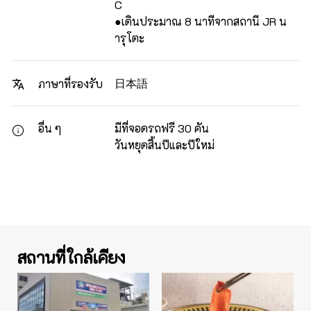
C
●เดินประมาณ 8 นาทีจากสถานี JR น
ารุโตะ
日本語
ภาษาที่รองรับ
อื่น ๆ
มีที่จอดรถฟรี 30 คัน
วันหยุดสิ้นปีและปีใหม่
สถานที่ใกล้เคียง