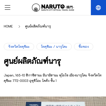
language
HOME
ศูนย์ผลิตภัณฑ์นารุ
จังหวัดโทคุชิมะ
โทคุชิมะ / นารุโตะ
ซื้อของ
ศูนย์ผลิตภัณฑ์นารุ
Japan, 165-10 ฮิกาชิฮามะ มินามิฮามะ ฟุโยโช เมืองนารุโตะ จังหวัดโท
คุชิมะ 772-0003 อุซุชิโอะ ไคคัง ชั้น 1