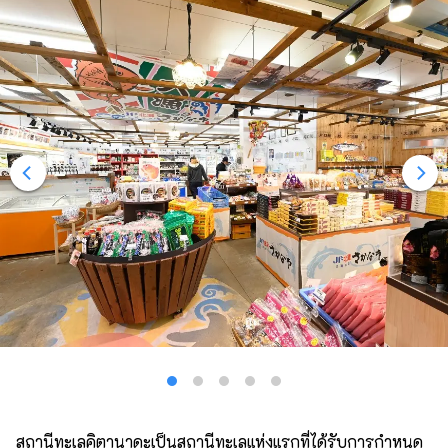
สถานีทะเลคิตานาดะเป็นสถานีทะเลแห่งแรกที่ได้รับการกำหนด