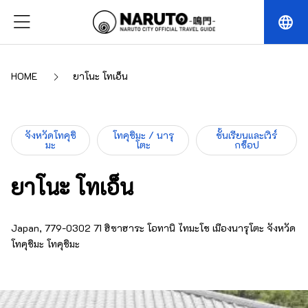
language
HOME
ยาโนะ โทเอ็น
จังหวัดโทคุชิ
โทคุชิมะ / นารุ
ชั้นเรียนและเวิร์
มะ
โตะ
กช็อป
ยาโนะ โทเอ็น
Japan, 779-0302 71 ฮิซาฮาระ โอทานิ ไทมะโช เมืองนารุโตะ จังหวัด
โทคุชิมะ โทคุชิมะ