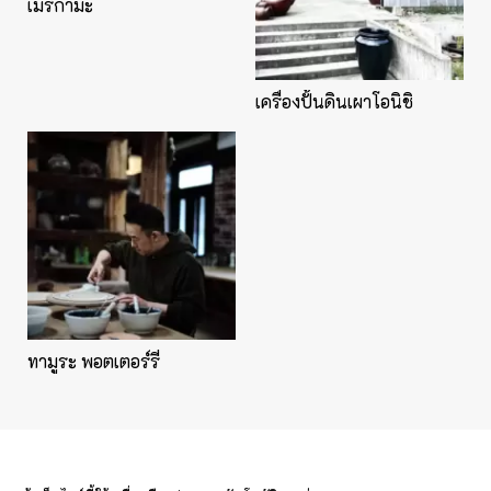
เมริกามะ
เครื่องปั้นดินเผาโอนิชิ
ทามูระ พอตเตอร์รี่