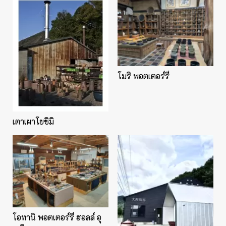
โมริ พอตเตอร์รี่
เตาเผาโยชิมิ
โอทานิ พอตเตอร์รี่ ฮอลล์ อุ