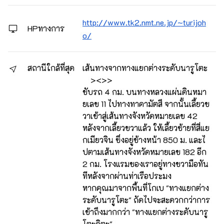
http://www.tk2.nmt.ne.jp/~turijoh
HPทางการ
o/
สถานีใกล้ที่สุด
เส้นทางจากทางแยกต่างระดับนารูโตะ
><>>
ขับรถ 4 กม. บนทางหลวงแผ่นดินหมา
ยเลข 11 ไปทางทาคามัตสึ จากนั้นเลี้ยวข
วาเข้าสู่เส้นทางจังหวัดหมายเลข 42
หลังจากเลี้ยวขวาแล้ว ให้เลี้ยวซ้ายที่สี่แย
กเมียวจิน ซึ่งอยู่ข้างหน้า 850 ม. และไ
ปตามเส้นทางจังหวัดหมายเลข 182 อีก
2 กม. โรงแรมของเราอยู่ทางขวามือทัน
ทีหลังจากผ่านท่าเรือประมง
หากคุณมาจากพื้นที่โกเบ "ทางแยกต่าง
ระดับนารูโตะ" ถัดไปจะสะดวกกว่าการ
เข้าถึงมากกว่า "ทางแยกต่างระดับนารู
โตะคิตะ"