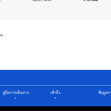
่วน
คู่มือการเดินทาง
เข้าถึง
ข้อมูลก
arrow_drop_down
arrow_drop_down