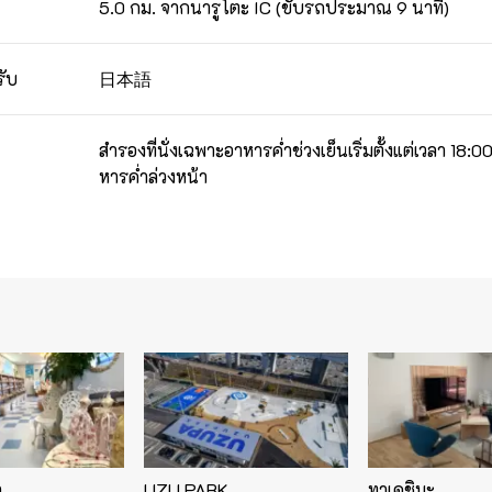
5.0 กม. จากนารูโตะ IC (ขับรถประมาณ 9 นาที)
日本語
รับ
สำรองที่นั่งเฉพาะอาหารค่ำช่วงเย็นเริ่มตั้งแต่เวลา 18
หารค่ำล่วงหน้า
า
UZU PARK
ทาเคชิมะ