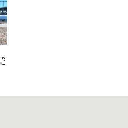
ารุ
ง