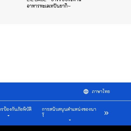
อาหารทะเลเทปันยากิ~
ภาษาไทย
language
ารป้องกันภัยพิบัติ
การสนับสนุนตำแหน่งของนา
keyboard_double_arrow_right
รุ
arrow_drop_down
arrow_drop_down