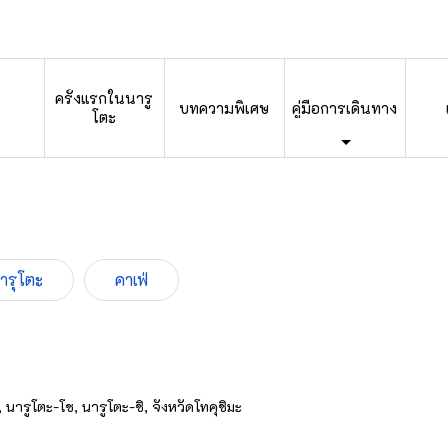
ครั้งแรกในนารู
บทความพิเศษ
คู่มือการเดินทาง
โตะ
นารุโตะ
คาเฟ่
รูโตะ-โช, นารูโตะ-ชิ, จังหวัดโทคุชิมะ