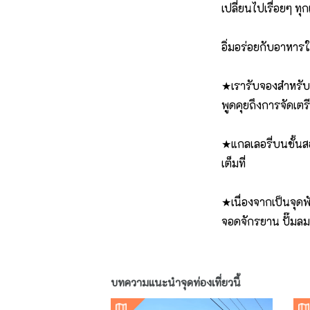
เปลี่ยนไปเรื่อยๆ ทุ
อิ่มอร่อยกับอาหา
★เรารับจองสำหรับง
พูดคุยถึงการจัดเ
★แกลเลอรี่บนชั้นส
เต็มที่
★เนื่องจากเป็นจุดพ
จอดจักรยาน ปั๊มลมย
บทความแนะนำจุดท่องเที่ยวนี้