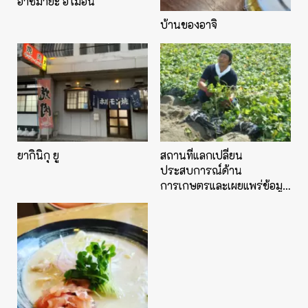
อาซึมายะ อิโมอัน
บ้านของอาจิ
ยากินิกุ ยู
สถานที่แลกเปลี่ยน
ประสบการณ์ด้าน
การเกษตรและเผยแพร่ข้อมูล
"สวนนารูโตะ คินโทกิ ซาโต
มุซุเมะ"