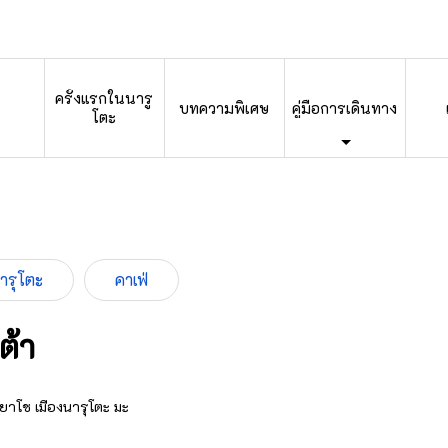
ครั้งแรกในนารู
บทความพิเศษ
คู่มือการเดินทาง
โตะ
นารุโตะ
คาเฟ่
ต้า
าโช เมืองนารุโตะ มะ