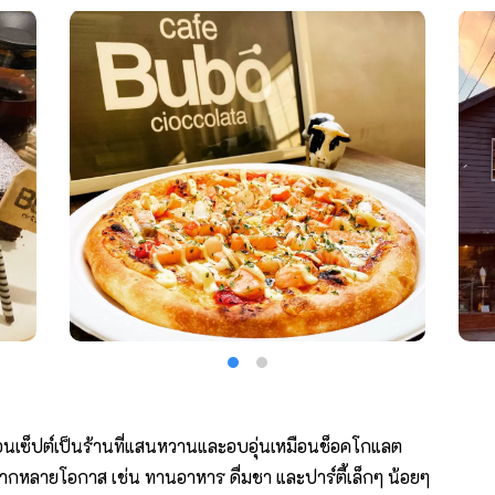
คอนเซ็ปต์เป็นร้านที่แสนหวานและอบอุ่นเหมือนช็อคโกแลต
กหลายโอกาส เช่น ทานอาหาร ดื่มชา และปาร์ตี้เล็กๆ น้อยๆ