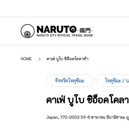
HOME
คาเฟ่ บูโบ ชิอ็อคโคลาต้า
จังหวัดโทคุชิมะ
โทคุชิมะ / 
คาเฟ่ บูโบ ชิอ็อคโคลา
Japan, 772-0003 59-8 ฮามาดะ มินามิฮามะ มูย