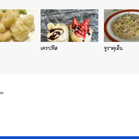
เครปทีส
จูราคุเอ็น
่วน