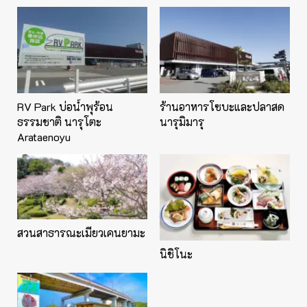
RV Park บ่อน้ำพุร้อน
ร้านอาหารโซบะและปลาสด
ธรรมชาติ นารุโตะ
นารุมิมารุ
Arataenoyu
สวนสาธารณะเมียวเคนยามะ
นิชิโนะ