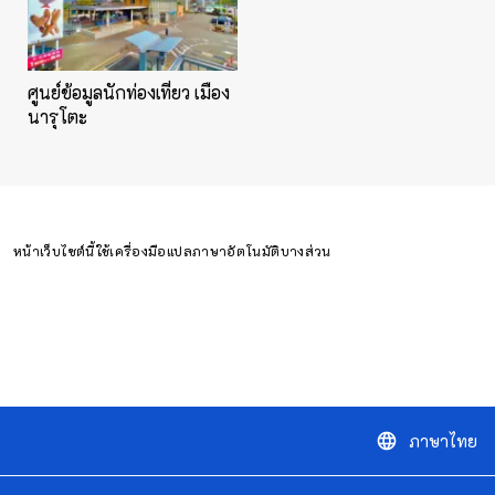
ศูนย์ข้อมูลนักท่องเที่ยว เมือง
นารุโตะ
หน้าเว็บไซต์นี้ใช้เครื่องมือแปลภาษาอัตโนมัติบางส่วน
ภาษาไทย
language