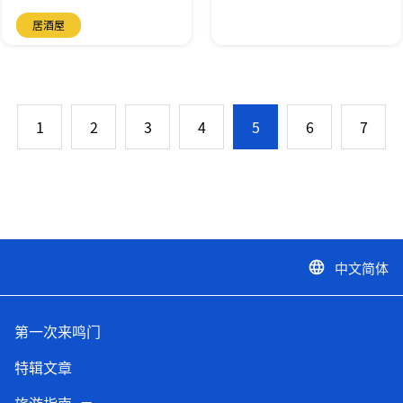
居酒屋
1
2
3
4
5
6
7
中文简体
language
第一次来鸣门
特辑文章