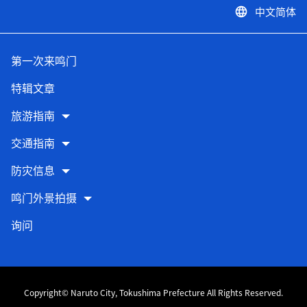
中文简体
language
第一次来鸣门
特辑文章
旅游指南
交通指南
防灾信息
鸣门外景拍摄
询问
Copyright© Naruto City, Tokushima Prefecture All Rights Reserved.