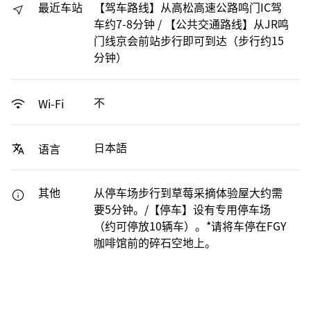
最近车站
【驾车路线】从高松高速公路鸣门IC驾
车约7-8分钟 / 【公共交通路线】从JR鸣
门线京会前站步行即可到达（步行约15
分钟）
不
Wi-Fi
日本語
语言
其他
从停车场步行到草莓采摘体验屋大约需
要5分钟。/【停车】设有专用停车场
（约可停放10辆车）。*请将车停在FGY
咖啡馆前的碎石空地上。