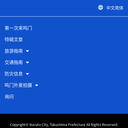
中文简体
language
第一次来鸣门
特辑文章
旅游指南
交通指南
防灾信息
鸣门外景拍摄
询问
Copyright© Naruto City, Tokushima Prefecture All Rights Reserved.