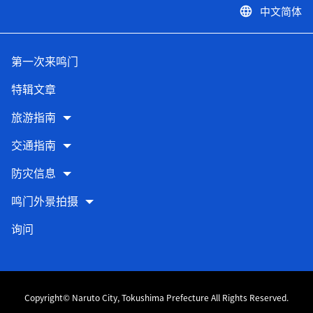
中文简体
language
第一次来鸣门
特辑文章
旅游指南
交通指南
防灾信息
鸣门外景拍摄
询问
Copyright© Naruto City, Tokushima Prefecture All Rights Reserved.