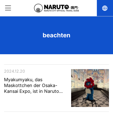
language
beachten
2024.12.20
Myakumyaku, das
Maskottchen der Osaka-
Kansai Expo, ist in Naruto
City angekommen!