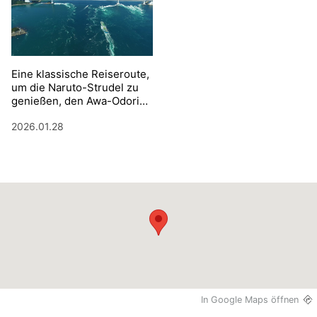
Eine klassische Reiseroute,
um die Naruto-Strudel zu
genießen, den Awa-Odori-
Tanz aufzuführen und ein
2026.01.28
Pilgererlebnis zu haben.
In Google Maps öffnen