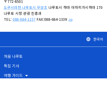
〒772-8501
도쿠시마현 나루토시 무양초
나루토시 하마 아자히가시하마 170
나루토 시청 관광 진흥과
TEL:
088-684-1157
FAX:088-684-1339
.jp
한국어
language
처음 나루토
특집 기사
여행 가이드
교통 안내
방재 정보
나가면 로케 사포