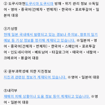
② 도쿠시마현
도쿠시마 도쿠시마
방재・위기 관리 정보 ※독일
어・영어・중국어(간체자・번체자)・한국어・포르투갈어・일
본어 대응
③기상청
현재 일본 국내에서 발령되고 있는 경보나 주의보, 향후의 일기
예보 등 기상 정보를 정리해 게재되고 있습니다.
※일본어・영
어・중국어(간체자・번체자)・한국어・스페인어・포르투갈
어・인도네시아어・베트남어・타갈로그어・태국어・네팔어・
크메르어・몽골어 대응
④ 문부과학성에 의한 지진정보
지진과 관련된 정보가 게재되어 있습니다.
※영어・일본어 대응
⑤내각부
재해의 피해 상황이나 도움 정보 등이 게재되고 있습니다.
※영
어・일본어 대응