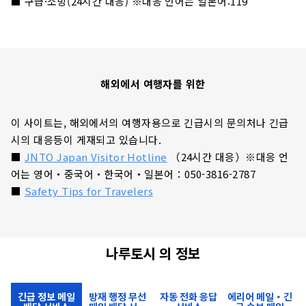
■ 구급·소방(24시간 대응) ※대응 언어는 일본어:119
해외에서 여행자를 위한
이 사이트는, 해외에서의 여행자용으로 긴급시의 문의처나 긴급
시의 대응등이 게재되고 있습니다.
■
JNTO Japan Visitor Hotline
（24시간 대응）※대응 언
어는 영어・중국어・한국어・일본어：050-3816-2787
■
Safety Tips for Travelers
나루토시 의 정보
긴급 정보 메일
방재 행정 무선
자동 전화 응답
에리어 메일・긴