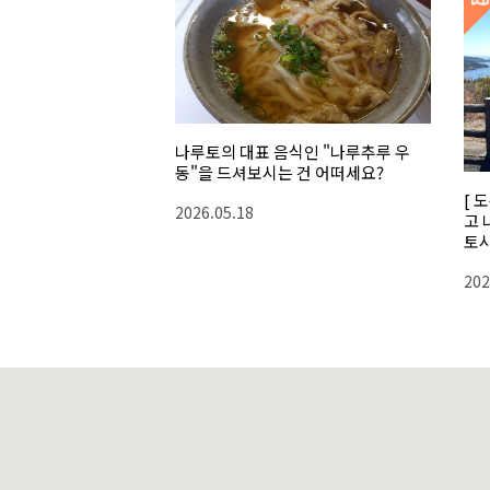
나루토의 대표 음식인 "나루추루 우
동"을 드셔보시는 건 어떠세요?
[ 
2026.05.18
고 
토시
202