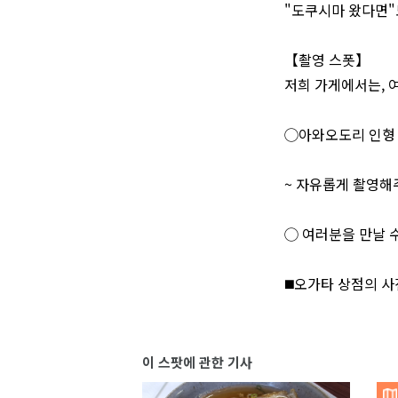
"도쿠시마 왔다면
【촬영 스폿】
저희 가게에서는, 
◯아와오도리 인형 
~ 자유롭게 촬영해
◯ 여러분을 만날 
◼️오가타 상점의 사진 
이 스팟에 관한 기사