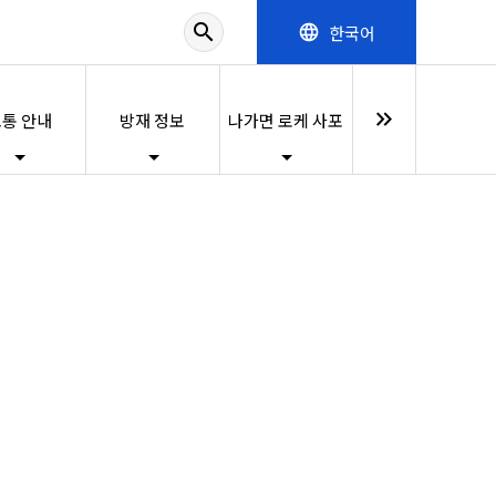
search
한국어
language
keyboard_double_arrow_right
통 안내
방재 정보
나가면 로케 사포