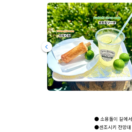
● 소용돌이 길에서 
●센조시키 전망대 