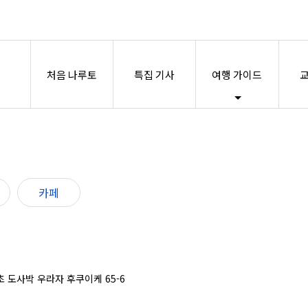
처음 나루토
특집 기사
여행 가이드
교
카페
 초 도사박 우라자 후쿠이케 65-6