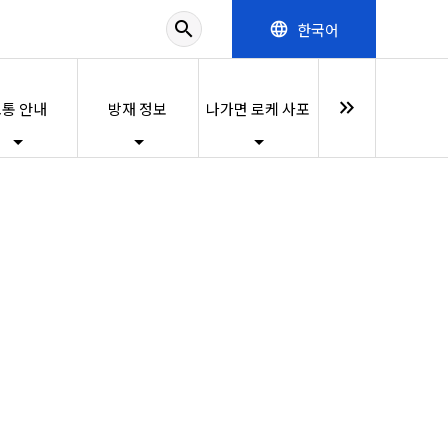
search
한국어
language
keyboard_double_arrow_right
통 안내
방재 정보
나가면 로케 사포