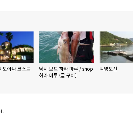
텔 모아나 코스트
낚시 보트 하라 마루 / shop
덕영도선
하라 마루 (굴 구이)
다.