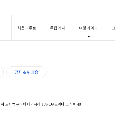
처음 나루토
특집 기사
여행 가이드
교
강좌 & 워크숍
마치 도사박 우라타 다카사라 186-16(모아나 코스트 내)