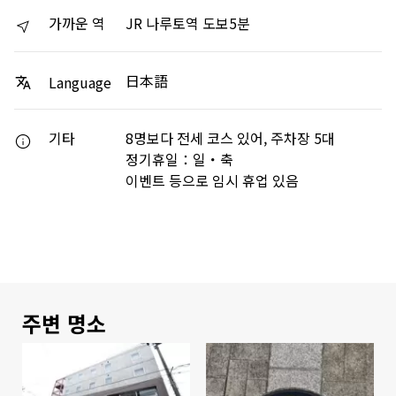
가까운 역
JR 나루토역 도보5분
日本語
Language
기타
8명보다 전세 코스 있어, 주차장 5대
정기휴일：일・축
이벤트 등으로 임시 휴업 있음
주변 명소