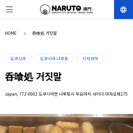
language
HOME
呑喰処 거짓말
도쿠시마
도쿠시마·나루토
이자카야
呑喰処 거짓말
Japan, 772-0002 도쿠시마현 나루토시 무요마치 사이다 아자오제175