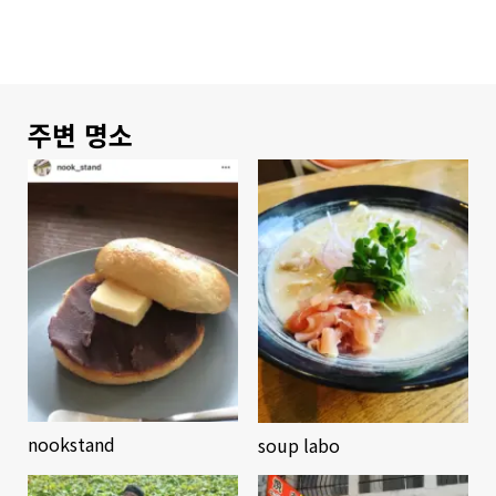
주변 명소
nookstand
soup labo