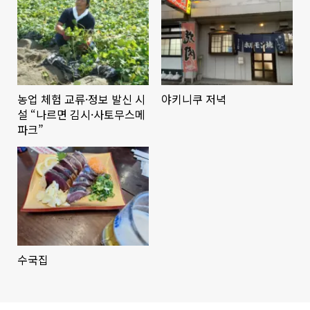
농업 체험 교류·정보 발신 시
야키니쿠 저녁
설 “나르면 김시·사토무스메
파크”
수국집