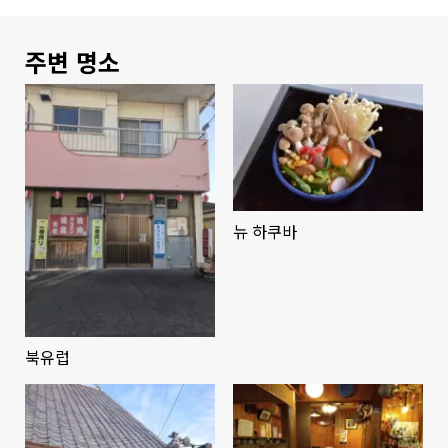
주변 명소
뉴 하쿠바
북유럽