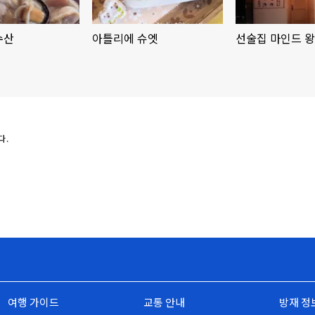
수산
아틀리에 슈엣
선술집 마인드 
다.
여행 가이드
교통 안내
방재 정