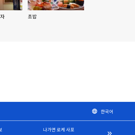
왕자
초밥
한국어
language
보
나가면 로케 사포
keyboard_double_arrow_right