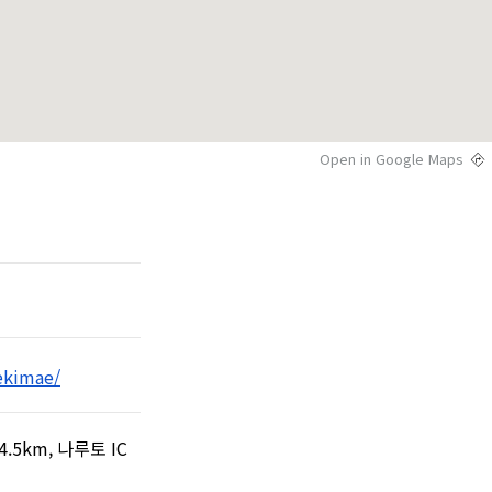
Open in Google Maps
ekimae/
5km, 나루토 IC