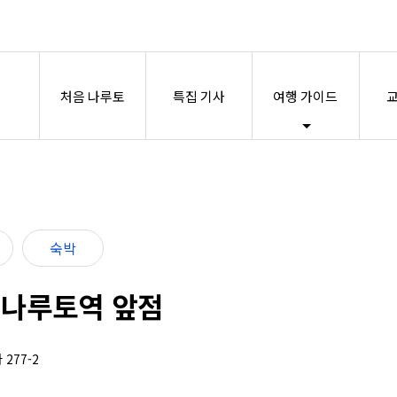
처음 나루토
특집 기사
여행 가이드
교
숙박
·나루토역 앞점
277-2