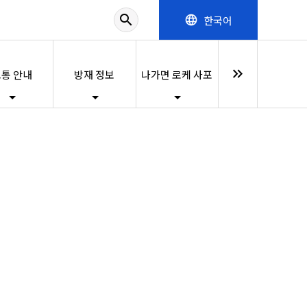
search
한국어
language
keyboard_double_arrow_right
통 안내
방재 정보
나가면 로케 사포